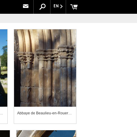
EN
de Beaulieu-en-Rouergue, chevet de l'église abbatiale
Abbaye de Beaulieu-en-Rouergue, ébrasement droit du portail occidental de l'église abbatiale