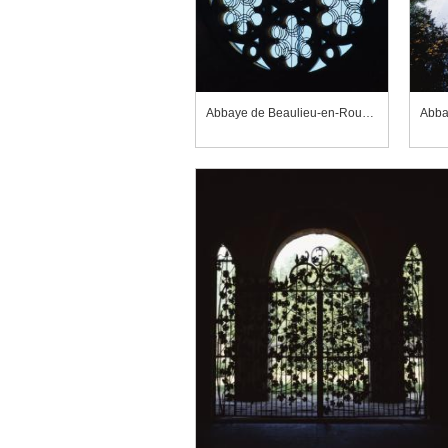
Abbaye de Beaulieu-en-Rouergue, rose nord de l'église abbatiale