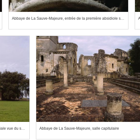
Abbaye de La Sauve-Majeure, entrée de la première absidiole sud (ancienne chapelle Saint-Nicolas), méditation de Daniel
Abbaye de La Sauve-Majeure, l'église abbatiale vue du sud est
Abbaye de La Sauve-Majeure, salle capitulaire