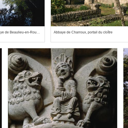
Abbaye de Beaulieu-en-Rouergue, vivier
Abbaye de Charroux, portail du cloître