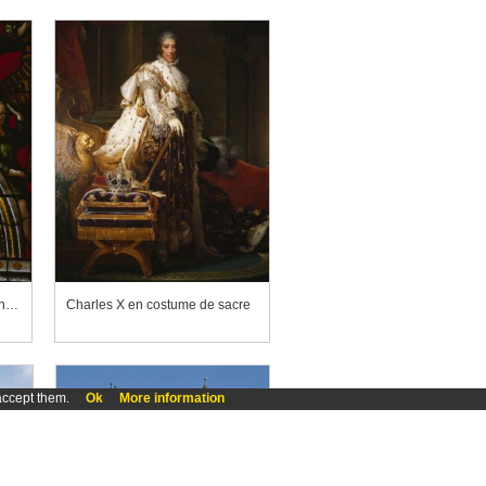
Cathédrale Sainte-Marie d'Auch, chapelle Sainte-Anne, baie 6
Charles X en costume de sacre
accept them.
Ok
More information