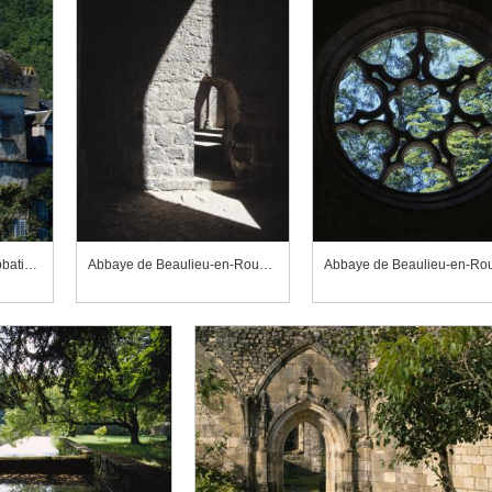
Abbaye de Beaulieu-en-Rouergue, église abbatiale vue du sud-ouest
Abbaye de Beaulieu-en-Rouergue, église abbatiale, passage entre la chapelle sud et le ch?ur