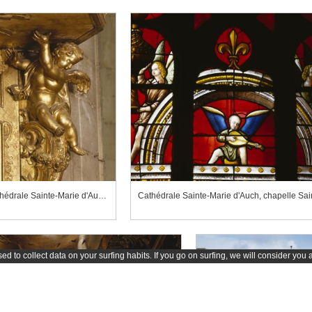
Cathédrale Sainte-Marie d'Auch, chaire à prêcher, détail
d to collect data on your surfing habits. If you go on surfing, we will consider you 