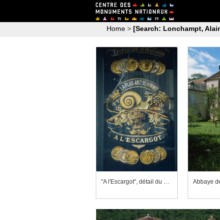
Home
>
[Search: Lonchampt, Alai
"A l'Escargot", détail du décor peint de la devanture