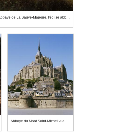
Abbaye de La Sauve-Majeure, l'église abbatiale vue du sud est
Abbaye du Mont Saint-Michel vue du sud-est