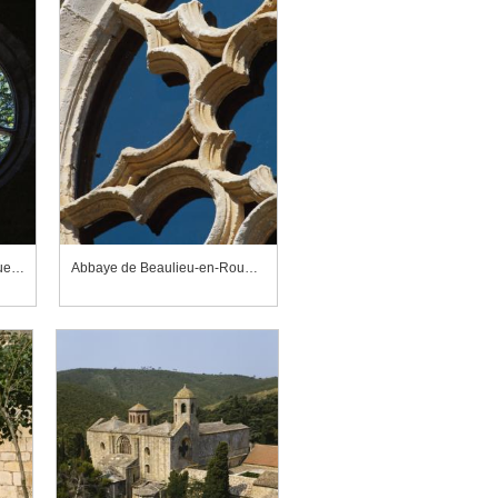
Abbaye de Beaulieu-en-Rouergue, église abbatiale, rose de la façade occidentale
Abbaye de Beaulieu-en-Rouergue, rose de la façade occidentale de l'église abbatiale