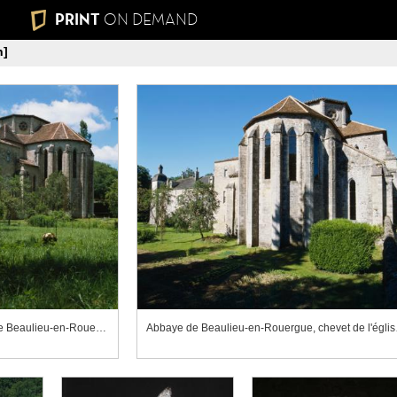
PRINT
ON DEMAND
n]
Abbaye de Beaulieu-en-Rouergue, chevet de l'église abbatiale
Abbaye 