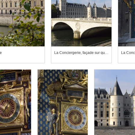
e
La Conciergerie, façade sur quai vue du quai de Gesvres
La Conci