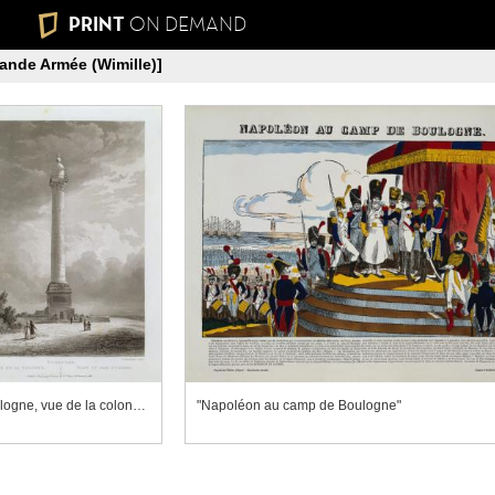
PRINT
ON DEMAND
ande Armée (Wimille)]
"Boulogne, vue de la colonne"
"Napoléon au camp de Boulogne"