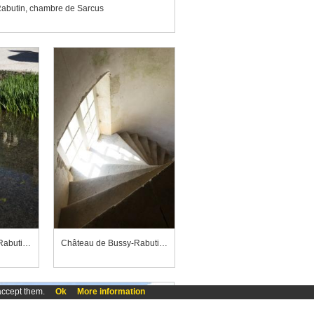
abutin, chambre de Sarcus
Château de Bussy-Rabutin, douves
Château de Bussy-Rabutin, escalier de l'aile est
accept them.
Ok
More information