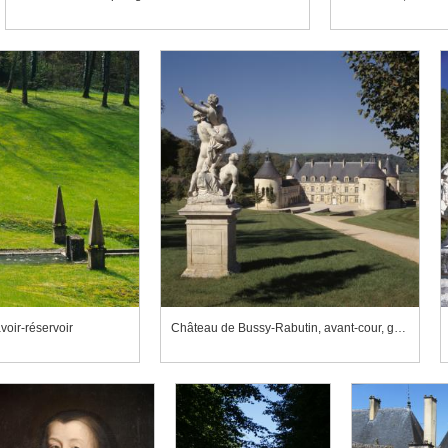
voir-réservoir
Château de Bussy-Rabutin, avant-cour, groupe sculpté de l'Enlèvement de Proserpine et château en arrière-plan