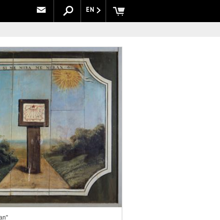
EN
an"