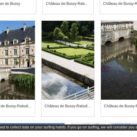
er de Bussy
Château de Bussy-Rabutin, chambre de Roger de Bussy, portraits de Mademoiselle d'Orléans, duchesse de Berry et de Madame de Montespan
Château de Bussy-R
Château de Bussy-Rabutin, corps de logis et galerie sud-ouest
Château de Bussy-Rabutin, douve et parterre nord
d to collect data on your surfing habits. If you go on surfing, we will consider you 