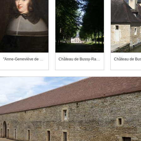
"Anne-Geneviève de Bourbon-Condé, duchesse de Longueville"
Château de Bussy-Rabutin vu depuis l'allée d'honneur
Château de Buss