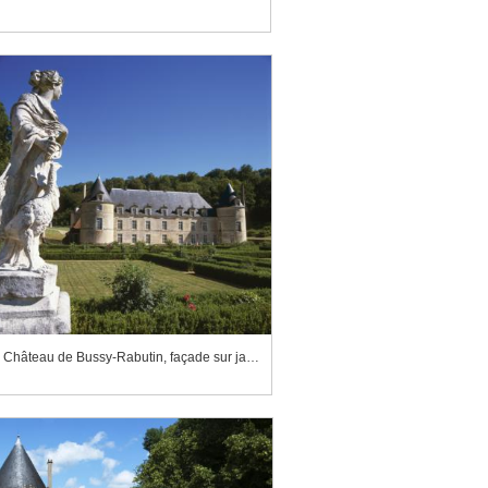
Château de Bussy-Rabutin, façade sur jardin et groupe sculpté "Junon et son paon"