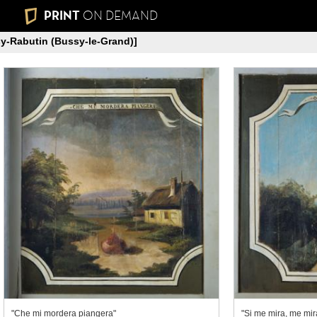
PRINT
ON DEMAND
y-Rabutin (Bussy-le-Grand)]
"Che mi mordera piangera"
"Si me mira, me mir