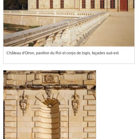
Château d'Oiron, pavillon du Roi et corps de logis, façades sud-est