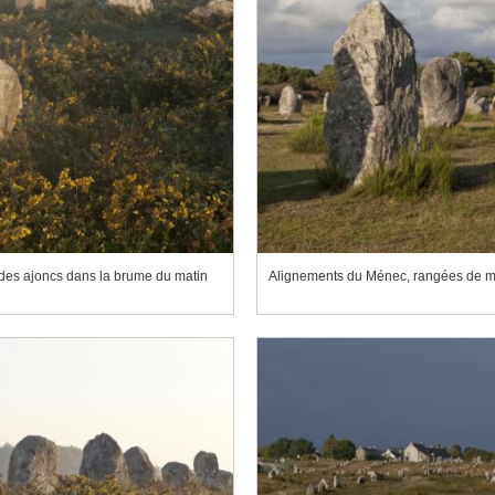
es ajoncs dans la brume du matin
Alignements du Ménec, rangées de m