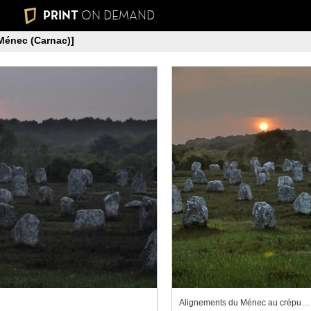
PRINT
ON DEMAND
Ménec (Carnac)]
Alignements du Ménec au crépuscule