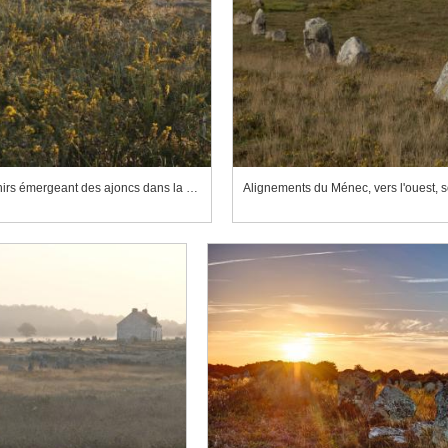
Alignements du Ménec, une rangée de menhirs émergeant des ajoncs dans la brume du matin
Alignements du Ménec, vers l'ouest, s