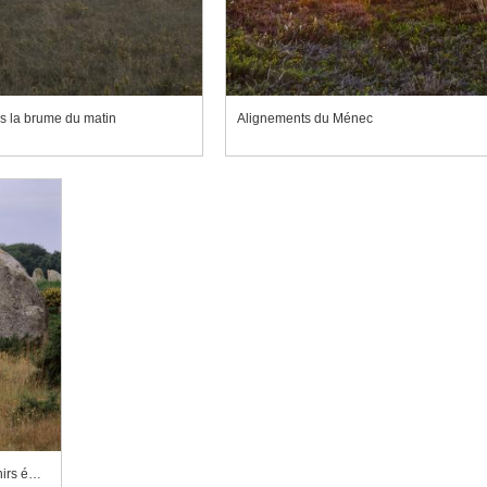
s la brume du matin
Alignements du Ménec
Alignements du Ménec, une rangée de menhirs émergeant de la lande