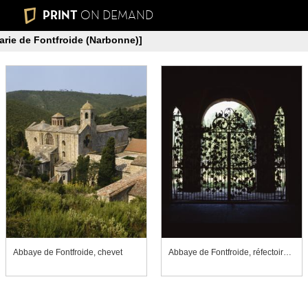
PRINT
ON DEMAND
arie de Fontfroide (Narbonne)]
Abbaye de Fontfroide, chevet
Abbaye de Fontfroide, réfectoire des convers, grille