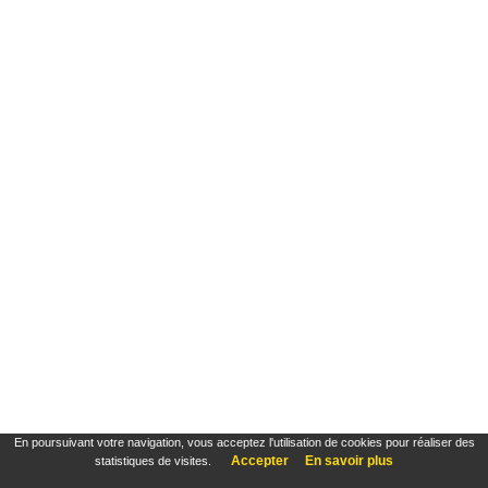
En poursuivant votre navigation, vous acceptez l'utilisation de cookies pour réaliser des
Accepter
En savoir plus
statistiques de visites.