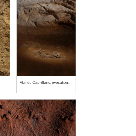
Abri du Cap-Blanc, évocation de la sépulture découverte au Cap-Blanc pendant les fouilles.