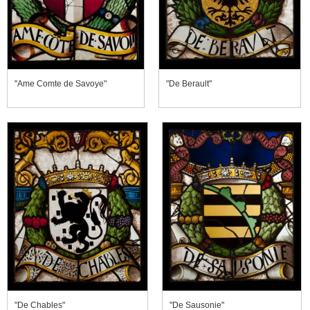
"Ame Comte de Savoye"
"De Berault"
"De Chables"
"De Sausonie"