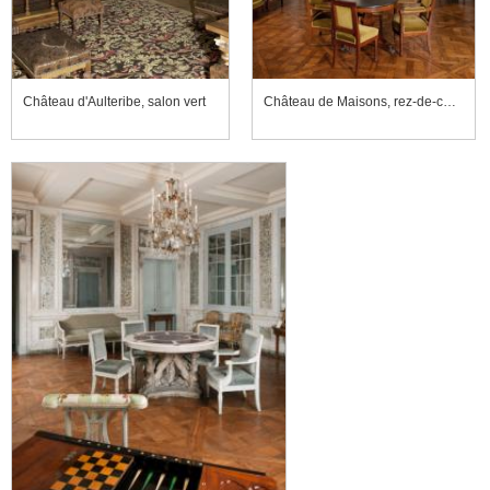
Château d'Aulteribe, salon vert
Château de Maisons, rez-de-chaussée, aile droite, appartement du comte d'Artois, salle à manger des officiers ou salle des buffets, ancienne antichambre