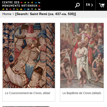
EN
Home
>
[Search: Saint Remi (ca. 437-ca. 530)]
Le Couronnement de Clovis, détail
Le Baptême de Clovis (détail)